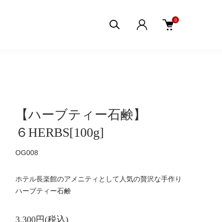
0
【ハーブティー石鹸】
６HERBS[100g]
OG008
ホテル長楽館のアメニティとして人気の贅沢な手作り
ハーブティー石鹸
3,300円(税込)