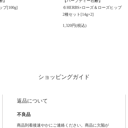
鹸】
【ハーブティー石鹸】
[100g]
６HERBS×ローズ＆ローズヒップ
2種セット[14g×2]
1,320円(税込)
ショッピングガイド
返品について
不良品
商品到着後速やかにご連絡ください。商品に欠陥が