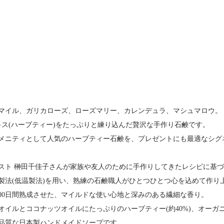
マイル、ガリカローズ、ローズマリー、カレンデュラ、マシュマロウ。
キス(ハーブティー)をたっぷりと練り込んだ贅沢な手作り石鹸です。
メニティとして人気のハーブティー石鹸を、プレゼントにも最適なシグ
スト 榊田千佳子さんが家族や友人のために手作りしてきたレシピに基
製法(低温製法)を用い、熟練の石鹸職人がひとつひとつ心を込めて作り
100日間熟成させた、マイルドな使い心地と深みのある繊細な香り。
オイルとココナッツオイルにたっぷりのハーブティー(約40%)、オー
品質な日本製ハンドメイドソープです。