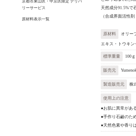
京都市東山区・中京区限定 デリバ
リーサービス
天然成分91.5
（合成界面活性剤
原材料表示一覧
原材料
オリー
エキス・トウキン
標準重量
100ｇ
販売元
Yumenok
製造販売元
株
使用上の注意
●お肌に異常があ
●手作り石鹼のた
●天然色素や香り