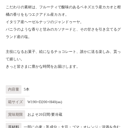
こだわりの素材は、フルーティで酸味のあるベネズエラ産カカオと柑
橘の香りをもつエクアドル産カカオ。
イタリア産ヘーゼルナッツのジャンドゥーヤ。
バニラのような香りと甘みのカソナードと、その甘さを引き立てるグ
ランド産の塩。
主役になるお菓子、絵になるチョコレート、誰かに送る楽しみ、貰っ
て嬉しい。
きっと皆さまに豊かな時間をお届けします。
内容量
5本
箱サイズ
W190×D200×H40(㎜)
賞味期限
およそ20日間/要冷蔵
原材料
一部に小麦・乳成分・大豆・ゴマ・オレンジ・洋酒を含む